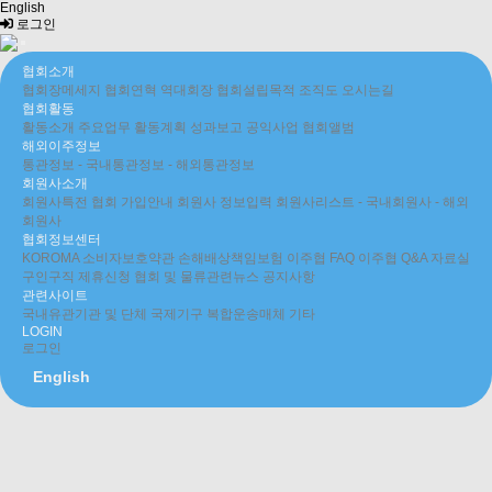
English
로그인
협회소개
협회장메세지
협회연혁
역대회장
협회설립목적
조직도
오시는길
협회활동
활동소개
주요업무
활동계획
성과보고
공익사업
협회앨범
해외이주정보
통관정보
- 국내통관정보
- 해외통관정보
회원사소개
회원사특전
협회 가입안내
회원사 정보입력
회원사리스트
- 국내회원사
- 해외
회원사
협회정보센터
KOROMA 소비자보호약관
손해배상책임보험
이주협 FAQ
이주협 Q&A
자료실
구인구직
제휴신청
협회 및 물류관련뉴스
공지사항
관련사이트
국내유관기관 및 단체
국제기구
복합운송매체
기타
LOGIN
로그인
English