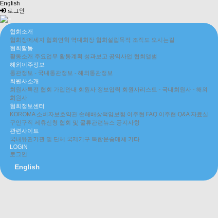
English
로그인
협회소개
협회장메세지
협회연혁
역대회장
협회설립목적
조직도
오시는길
협회활동
활동소개
주요업무
활동계획
성과보고
공익사업
협회앨범
해외이주정보
통관정보
- 국내통관정보
- 해외통관정보
회원사소개
회원사특전
협회 가입안내
회원사 정보입력
회원사리스트
- 국내회원사
- 해외
회원사
협회정보센터
KOROMA 소비자보호약관
손해배상책임보험
이주협 FAQ
이주협 Q&A
자료실
구인구직
제휴신청
협회 및 물류관련뉴스
공지사항
관련사이트
국내유관기관 및 단체
국제기구
복합운송매체
기타
LOGIN
로그인
English