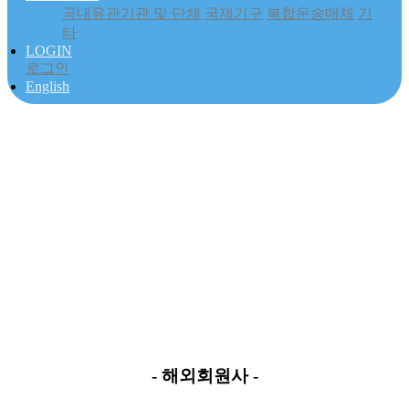
국내유관기관 및 단체
국제기구
복합운송매체
기
타
LOGIN
로그인
English
[회원사소개]
- 해외회원사
- 해외회원사 -