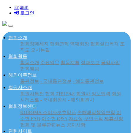
English
로그인
협회소개
협회장메세지
협회연혁
역대회장
협회설립목적
조
직도
오시는길
협회활동
활동소개
주요업무
활동계획
성과보고
공익사업
협회앨범
해외이주정보
통관정보
- 국내통관정보
- 해외통관정보
회원사소개
회원사특전
협회 가입안내
회원사 정보입력
회원
사리스트
- 국내회원사
- 해외회원사
협회정보센터
KOROMA 소비자보호약관
손해배상책임보험
이
주협 FAQ
이주협 Q&A
자료실
구인구직
제휴신청
협회 및 물류관련뉴스
공지사항
관련사이트