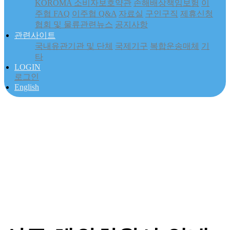
KOROMA 소비자보호약관
손해배상책임보험
이
주협 FAQ
이주협 Q&A
자료실
구인구직
제휴신청
협회 및 물류관련뉴스
공지사항
관련사이트
국내유관기관 및 단체
국제기구
복합운송매체
기
타
LOGIN
로그인
English
[협회정보센터]
공지사항