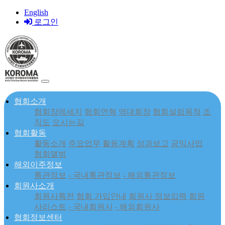
English
로그인
협회소개
협회장메세지
협회연혁
역대회장
협회설립목적
조
직도
오시는길
협회활동
활동소개
주요업무
활동계획
성과보고
공익사업
협회앨범
해외이주정보
통관정보
- 국내통관정보
- 해외통관정보
회원사소개
회원사특전
협회 가입안내
회원사 정보입력
회원
사리스트
- 국내회원사
- 해외회원사
협회정보센터