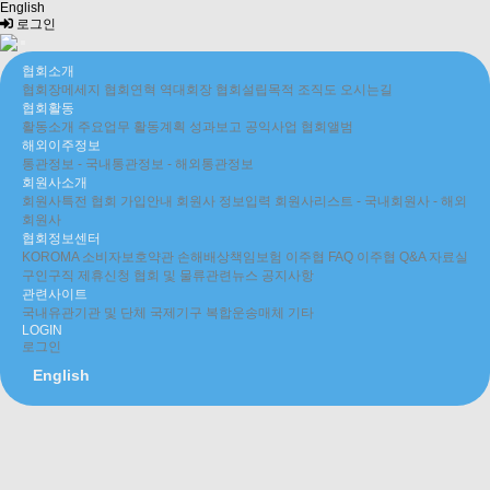
English
로그인
협회소개
협회장메세지
협회연혁
역대회장
협회설립목적
조직도
오시는길
협회활동
활동소개
주요업무
활동계획
성과보고
공익사업
협회앨범
해외이주정보
통관정보
- 국내통관정보
- 해외통관정보
회원사소개
회원사특전
협회 가입안내
회원사 정보입력
회원사리스트
- 국내회원사
- 해외
회원사
협회정보센터
KOROMA 소비자보호약관
손해배상책임보험
이주협 FAQ
이주협 Q&A
자료실
구인구직
제휴신청
협회 및 물류관련뉴스
공지사항
관련사이트
국내유관기관 및 단체
국제기구
복합운송매체
기타
LOGIN
로그인
English