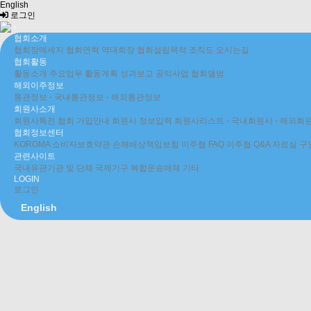
English
로그인
협회소개
협회장메세지
협회연혁
역대회장
협회설립목적
조직도
오시는길
협회활동
활동소개
주요업무
활동계획
성과보고
공익사업
협회앨범
해외이주정보
통관정보
- 국내통관정보
- 해외통관정보
회원사소개
회원사특전
협회 가입안내
회원사 정보입력
회원사리스트
- 국내회원사
- 해외회
협회정보센터
KOROMA 소비자보호약관
손해배상책임보험
이주협 FAQ
이주협 Q&A
자료실
구
관련사이트
국내유관기관 및 단체
국제기구
복합운송매체
기타
LOGIN
로그인
English