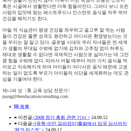
숙사 생활이 만만치 않다. 더욱이 이런 학생이 조용한 소도시
혹은 시골에서 생활한다면 더욱 힘들어진다. 그러다 보니 모든
사람의 입맛에 맞는 패스트푸드나 인스턴트 음식을 자주 먹어
건강을 해치기도 한다.
어릴 적 식습관이 평생 건강을 좌우하고 골고루 잘 먹는 사람
들이 건강은 물론 성격도 원만하고 어디서든 환영받는다는 것
을 우리는 잘 알고 있다. 글로벌 시대의 우리 자녀들은 전 세계
가 생활의 무대일 수밖에 없기에 김치와 고추장 없이 하루도
제대로 생활할 수 없다면 국제적인 사람으로 살아가는 데 그만
큼 힘들 수밖에 없다. 따라서 어릴 때부터 여러 가지 음식을 먹
어보고 익숙해지게 하여 아이들이 어디서든 음식 때문에 고생
하는 일이 없도록 부모가 아이들의 식단을 세계화하는 데도 관
심을 기울여야 한다.
제니퍼 성〈美 교육 상담 전문가〉
jsung@theeducationconsulting.com
목록
이전글
<2008 정기 총회 관련 기사 >
24.09.12
다음글
<[유학·이민 길라잡이]출발에서 입국 심사까지
'체크 리스트' >
24.09.12