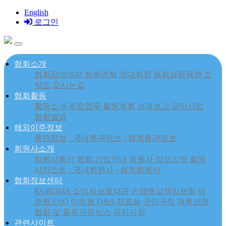
English
로그인
협회소개
협회장메세지
협회연혁
역대회장
협회설립목적
조
직도
오시는길
협회활동
활동소개
주요업무
활동계획
성과보고
공익사업
협회앨범
해외이주정보
통관정보
- 국내통관정보
- 해외통관정보
회원사소개
회원사특전
협회 가입안내
회원사 정보입력
회원
사리스트
- 국내회원사
- 해외회원사
협회정보센터
KOROMA 소비자보호약관
손해배상책임보험
이
주협 FAQ
이주협 Q&A
자료실
구인구직
제휴신청
협회 및 물류관련뉴스
공지사항
관련사이트