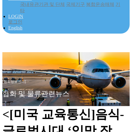
국내유관기관 및 단체
국제기구
복합운송매체
기
타
LOGIN
로그인
English
[협회정보센터]
협회 및 물류관련뉴스
<[미국 교육통신]음식-
글로벌시대 ‘입맛 장