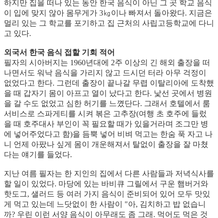
하지만 집을 떠나 있는 동안 한국 음식이 아닌 그 곳 학교 음식
이 입에 맞지 않아 몸무게가 3㎏이나 빠져서 돌아왔다. 지금은
멀리 있는 그 학교를 포기하고 집 근처의 사립고등학교에 다니
고 있다.
외국서 한국 음식 접할 기회 적어
필자의 시아버지는 1960년대에 2주 이상의 긴 해외 출장을 떠
나면서도 워낙 음식을 가리지 않고 드시던 터라 아무 걱정이
없었다고 한다. 그런데 출장이 끝나갈 무렵 이탈리아에 도착했
을 때 갑자기 몸이 아프고 열이 났다고 한다. 낯선 곳에서 병원
을 갈 수도 없었고 심한 허기를 느꼈단다. 그래서 호텔에서 룸
서비스로 스파게티를 시켜 볶은 고추장(여행 초 호주에 들렀
을 때 호주대사 부인이 꼭 필요할 때가 있을거라며 조그만 병
에 넣어주었다고 함)을 듬뿍 넣어 비벼 먹고는 한숨 푹 자고 나
니 언제 아팠나 싶게 몸이 개운해져서 탈없이 출장을 잘 마쳤
다는 얘기를 들었다.
지난 여름 필자는 한 지인의 집에서 다른 사람들과 저녁식사를
할 일이 있었다. 마당에 있는 바비큐 그릴에서 구운 햄버거와
핫도그, 샐러드 등 여러 가지 음식이 준비되어 있어 모두 맛있
게 먹고 있는데 느닷없이 한 사람이 "아, 김치하고 밥 없습니
까? 우린 이런 서양 음식이 아무래도 좀 그래. 먹어도 먹은 것