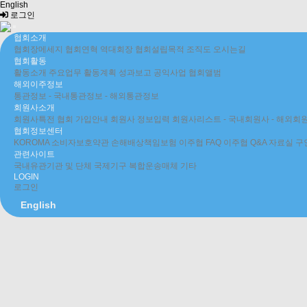
English
로그인
협회소개
협회장메세지
협회연혁
역대회장
협회설립목적
조직도
오시는길
협회활동
활동소개
주요업무
활동계획
성과보고
공익사업
협회앨범
해외이주정보
통관정보
- 국내통관정보
- 해외통관정보
회원사소개
회원사특전
협회 가입안내
회원사 정보입력
회원사리스트
- 국내회원사
- 해외회
협회정보센터
KOROMA 소비자보호약관
손해배상책임보험
이주협 FAQ
이주협 Q&A
자료실
구
관련사이트
국내유관기관 및 단체
국제기구
복합운송매체
기타
LOGIN
로그인
English