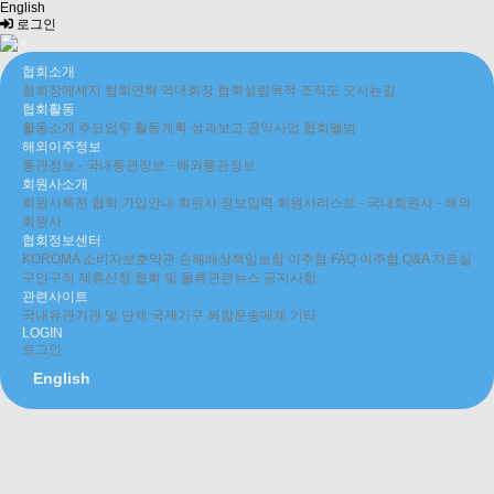
English
로그인
협회소개
협회장메세지
협회연혁
역대회장
협회설립목적
조직도
오시는길
협회활동
활동소개
주요업무
활동계획
성과보고
공익사업
협회앨범
해외이주정보
통관정보
- 국내통관정보
- 해외통관정보
회원사소개
회원사특전
협회 가입안내
회원사 정보입력
회원사리스트
- 국내회원사
- 해외
회원사
협회정보센터
KOROMA 소비자보호약관
손해배상책임보험
이주협 FAQ
이주협 Q&A
자료실
구인구직
제휴신청
협회 및 물류관련뉴스
공지사항
관련사이트
국내유관기관 및 단체
국제기구
복합운송매체
기타
LOGIN
로그인
English